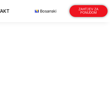
ZAHTJEV ZA
AKT
Bosanski
PONUDOM