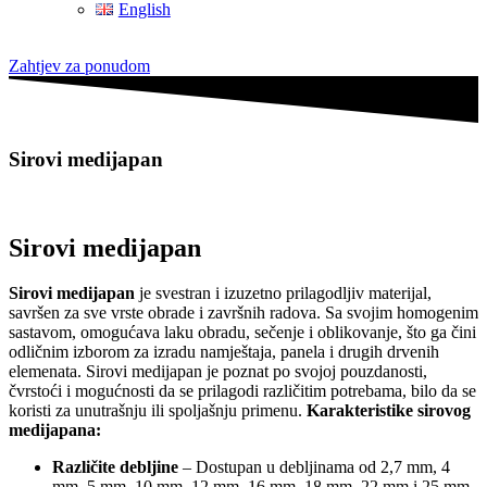
English
Zahtjev za ponudom
Sirovi medijapan
Sirovi medijapan
Sirovi medijapan
je svestran i izuzetno prilagodljiv materijal,
savršen za sve vrste obrade i završnih radova. Sa svojim homogenim
sastavom, omogućava laku obradu, sečenje i oblikovanje, što ga čini
odličnim izborom za izradu namještaja, panela i drugih drvenih
elemenata. Sirovi medijapan je poznat po svojoj pouzdanosti,
čvrstoći i mogućnosti da se prilagodi različitim potrebama, bilo da se
koristi za unutrašnju ili spoljašnju primenu.
Karakteristike sirovog
medijapana:
Različite debljine
– Dostupan u debljinama od 2,7 mm, 4
mm, 5 mm, 10 mm, 12 mm, 16 mm, 18 mm, 22 mm i 25 mm,