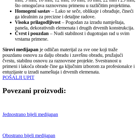
što omogućava raznovrsnu primenu u različitim projektima.
Homogeni sastav
– Lako se seče, oblikuje i obrađuje, čineći
ga idealnim za precizne i detaljne radove.
Visoka prilagodljivost
– Pogodan za izradu namještaja,
panela, dekorativnih elemenata i drugih drvenih konstrukcija.
Čvrst i pouzdan
– Nudi stabilnost i dugotrajan rad u svim
vrstama primene.
Sirovi medijapan
je odličan materijal za sve one koji traže
pouzdanu osnovu za dalju obradu i završnu obradu, pružajući
čvrstu, stabilnu osnovu za raznovrsne projekte. Svestranost u
primeni i lakoća obrade čine ga ključnim izborom za profesionalce i
entuzijaste u izradi nameštaja i drvenih elemenata.
POŠALJI UPIT
Povezani proizvodi:
Jednostrano bijeli medijapan
Obostrano bijeli medijapan