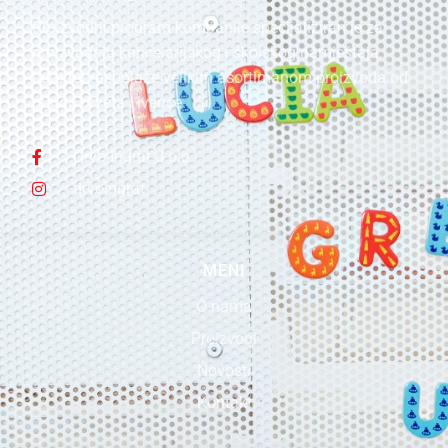
Proizvodni program kompanije specijaliziran je za
proizvodnju kancelarijskog i školskog namještaja,
također raspolaže velikim asortimanom proizvoda od
punog drveta i iverice.
Drvo-Ingrat d.o.o.
drvoingrat
MENI
O nama
Proizvodi
Novosti
Kontakt