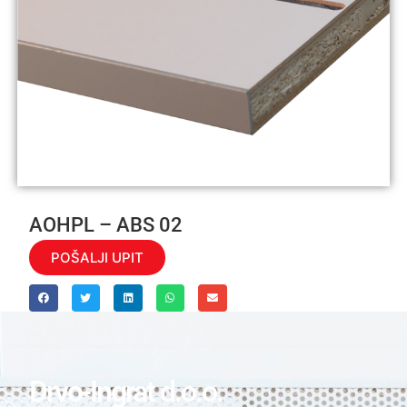
AOHPL – ABS 02
POŠALJI UPIT
Drvo-Ingrat d.o.o.