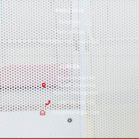
PROIZVODI
Obdanište
Ploče stolova
Trgovačka roba i materijali
ADRESA
Stankove bare bb
75 320 Gračanica
Bosna i Hercegovina
+387 35 416 151
info@drvo-ingrat.com