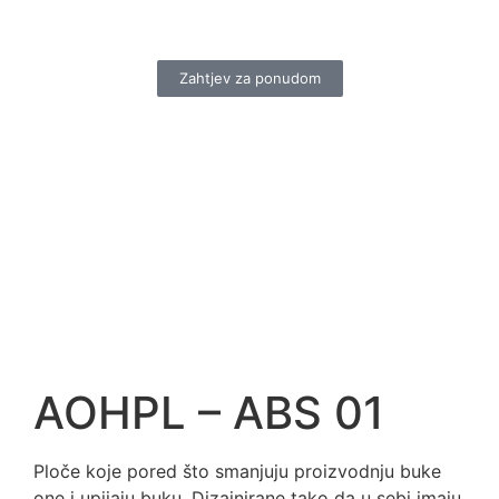
Zahtjev za ponudom
AOHPL – ABS 01
Ploče koje pored što smanjuju proizvodnju buke
one i upijaju buku. Dizajnirane tako da u sebi imaju